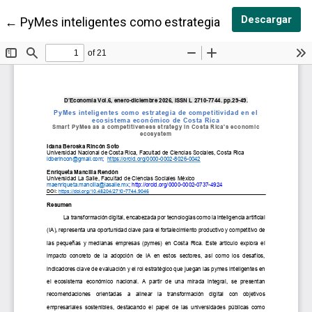
Des
Descargar
Volver a los detalles del artículo
←
PyMes inteligentes como estrategia de competitivi