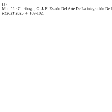
(1)
Montúfar Chiriboga , G. J. El Estado Del Arte De La integración De S
REICIT
2025
,
4
, 169-182.