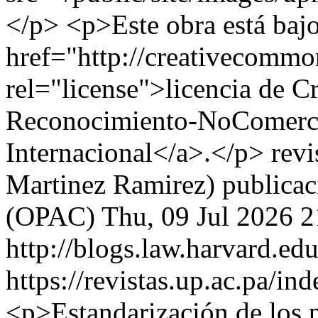
</p> <p>Este obra está ba
href="http://creativecommon
rel="license">licencia de 
Reconocimiento-NoComerci
Internacional</a>.</p>
revi
Martinez Ramirez)
publica
(OPAC)
Thu, 09 Jul 2026 2
http://blogs.law.harvard.edu
https://revistas.up.ac.pa/i
<p>Estandarización de los p