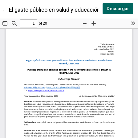
Des
Descargar
Volver a los detalles del artículo
←
El gasto público en salud y educación y su influenc