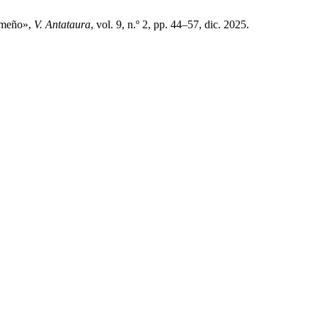
nameño»,
V. Antataura
, vol. 9, n.º 2, pp. 44–57, dic. 2025.