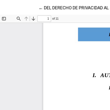
Volver a los detalles del artículo
←
DEL DERECHO DE PRIVACIDAD A