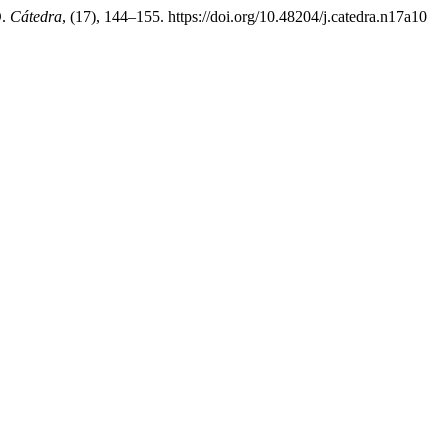
O.
Cátedra
, (17), 144–155. https://doi.org/10.48204/j.catedra.n17a10