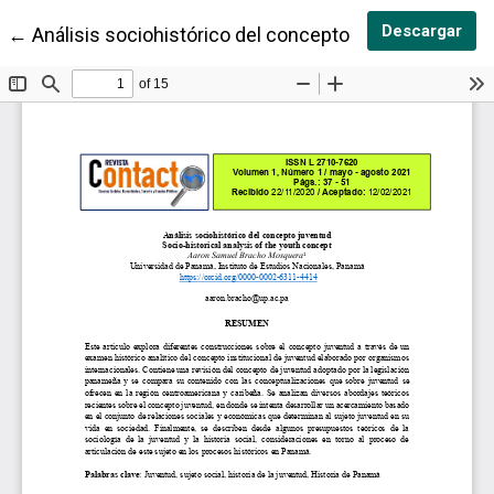
Des
Descargar
Volver a los detalles del artículo
←
Análisis sociohistórico del concepto juventud