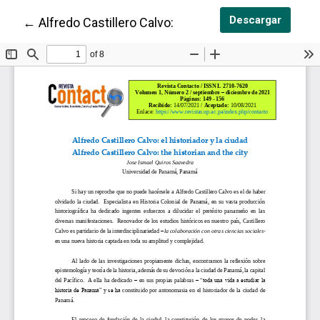
Descar
Descargar
Volver a los detalles del artículo
←
Alfredo Castillero Calvo: