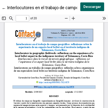
Des
Descargar
Volver a los detalles del artículo
←
Interlocutores en el trabajo de campo geográfico