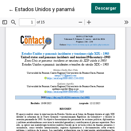
Descar
Descargar
Volver a los detalles del artículo
←
Estados Unidos y panamá