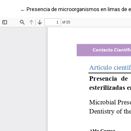
Volver a los detalles del artículo
←
Presencia de microorganismos en limas de en