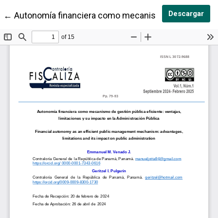
Des
Descargar
Volver a los detalles del artículo
←
Autonomía financiera como mecanismo de gestión públ