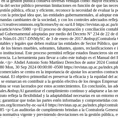
 en la gestión pública conlleva diversas ventajas como: mayor eficienci
ia del sector público presentan limitaciones en función de que las neces
tión pública, eficaz y eficiente, reconoce la necesidad de evaluar la
 con la principal idea que, las entidades gubernamentales, al adoptar es
andas cambiantes de la sociedad, y con los controles adecuados reflej
s://creativecommons.org/licenses/by-nc-sa/4.0
https://revistas.up.ac.pa/
za/article/view/5980
<p>El proceso de depuración y conciliación contab
idad Gubernamental adoptadas por medio del Decreto N° 234 de 22 de d
reto Núm.01-2017-DNMySC de 3 de enero de 2017.&nbsp;(Contraloría 
tables y legales que deben realizar las entidades de Sector Público, que
de los bienes muebles, sobrantes, faltantes, ajustes, reclasificaciones e
o institucional. Este proceso permitirá reflejar estados financieros sin 
parencia. La herramienta para llevar a cabo este trabajo es el Manual d
able.</p>
Abdiel Antonio Soto Martínez
Derechos de autor 2024 Contralo
980
Mon, 30 Sep 2024 00:00:00 -0500
https://revistas.up.ac.pa/index.p
 comerciales se centra en la importancia de ajustar los acuerdos contrac
atal. El objetivo primordial es preservar la eficacia y la equidad del a
se enmarcan en contribuir a la gestión efectiva de los riesgos Empresarial
atista se vean lacerados por estos acontecimientos. En conclusión, las ad
ciales.&nbsp;Al garantizar el cumplimiento continuo y adaptarse a las n
trato refleja la flexibilidad y la adaptabilidad necesarias en un entorn
sp; garantizar que todas las partes estén informadas y comprometidas co
ons.org/licenses/by-nc-sa/4.0
https://revistas.up.ac.pa/index.php/contral
5985
<p>Las auditorías de cumplimiento brindan a la Contraloría General
a normativa vigente y previniendo desviaciones en la gestión pública, e