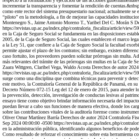
respecto a la formulación y ejecución de las acciones gubernamentales 
incrementar la transparencia y fomentar la rendición de cuentas.&nbs
como ente rector del sistema presupuestario nacional; actualmente se 
“piloto” en la metodología, a fin de mejorar las capacidades instituc
Montenegro S., Jaime Antonio Moreno T., Yaribel Del C. Morán S
De
https://revistas.up.ac.pa/index.php/contraloria_fiscaliza/article/view/5
en la Caja de Seguro Social se fundamenta en las disposiciones establ
2005, de la Caja de Seguro Social, las cuales establecen el marco lega
a la Ley 51, que confiere a la Caja de Seguro Social la facultad exor
permite ajustar el plazo de los contratos; sin embargo, existen difere
caso fortuito, los proveedores pueden solicitar prórrogas sin multa. A
más relevantes del trámite de las prórrogas sin multas en la Caja de Seg
Zaara Wittgren, Claribel Vega, Waldo Acosta
Derechos de autor 2024 
https://revistas.up.ac.pa/index.php/contraloria_fiscaliza/article/view/5
surge como una disciplina que combina técnicas para prevenir y detect
este motivo, la Contraloría General de la República de Panamá, en su 
Decreto Número 072-15 Leg del 12 de enero de 2015, para atender los ca
la prevención, detección, investigación de conductas lesivas al patrim
ensayo tiene como objetivo brindar información necesaria del impacto q
puedan llevar a cabo sus funciones de manera efectiva, donde los cargo
sobre las contribuciones vitales de la auditoría forense como instrume
Oliver Omar Martínez Barría
Derechos de autor 2024 Contraloría Fisc
Sep 2024 00:00:00 -0500
https://revistas.up.ac.pa/index.php/contralo
en la administración pública, identificando algunos beneficios de pode
Como resultado de reforzar el conocimiento sobre esta herramienta co