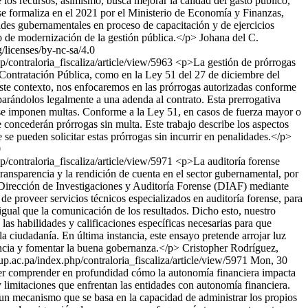
 los recursos; asimismo, busca mejorar la calidad del gasto público,
se formaliza en el 2021 por el Ministerio de Economía y Finanzas,
ades gubernamentales en proceso de capacitación y de ejercicios
so de modernización de la gestión pública.</p>
Johana del C.
/licenses/by-nc-sa/4.0
hp/contraloria_fiscaliza/article/view/5963
<p>La gestión de prórrogas
a Contratación Pública, como en la Ley 51 del 27 de diciembre del
n este contexto, nos enfocaremos en las prórrogas autorizadas conforme
parándolos legalmente a una adenda al contrato. Esta prerrogativa
no se imponen multas. Conforme a la Ley 51, en casos de fuerza mayor o
e concederán prórrogas sin multa. Este trabajo describe los aspectos
e se pueden solicitar estas prórrogas sin incurrir en penalidades.</p>
0
hp/contraloria_fiscaliza/article/view/5971
<p>La auditoría forense
ransparencia y la rendición de cuenta en el sector gubernamental, por
la Dirección de Investigaciones y Auditoría Forense (DIAF) mediante
de proveer servicios técnicos especializados en auditoría forense, para
 igual que la comunicación de los resultados. Dicho esto, nuestro
las habilidades y calificaciones específicas necesarias para que
a ciudadanía. En última instancia, este ensayo pretende arrojar luz
rencia y fomentar la buena gobernanza.</p>
Cristopher Rodríguez,
s.up.ac.pa/index.php/contraloria_fiscaliza/article/view/5971
Mon, 30
r comprender en profundidad cómo la autonomía financiera impacta
y limitaciones que enfrentan las entidades con autonomía financiera.
un mecanismo que se basa en la capacidad de administrar los propios