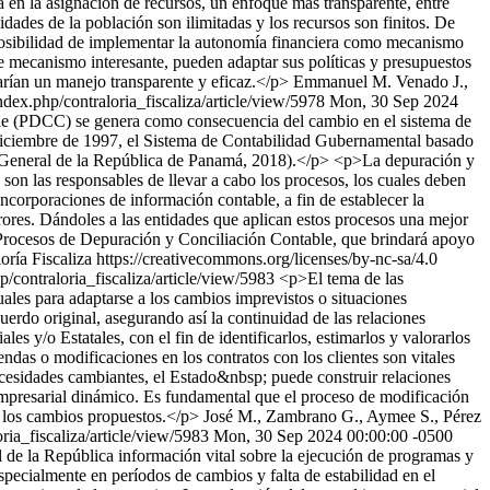
a en la asignación de recursos, un enfoque más transparente, entre
idades de la población son ilimitadas y los recursos son finitos. De
 posibilidad de implementar la autonomía financiera como mecanismo
te mecanismo interesante, pueden adaptar sus políticas y presupuestos
arían un manejo transparente y eficaz.</p>
Emmanuel M. Venado J.,
index.php/contraloria_fiscaliza/article/view/5978
Mon, 30 Sep 2024
le (PDCC) se genera como consecuencia del cambio en el sistema de
iciembre de 1997, el Sistema de Contabilidad Gubernamental basado
General de la República de Panamá, 2018).</p> <p>La depuración y
 son las responsables de llevar a cabo los procesos, los cuales deben
 incorporaciones de información contable, a fin de establecer la
errores. Dándoles a las entidades que aplican estos procesos una mejor
el Procesos de Depuración y Conciliación Contable, que brindará apoyo
ría Fiscaliza https://creativecommons.org/licenses/by-nc-sa/4.0
hp/contraloria_fiscaliza/article/view/5983
<p>El tema de las
tuales para adaptarse a los cambios imprevistos o situaciones
cuerdo original, asegurando así la continuidad de las relaciones
es y/o Estatales, con el fin de identificarlos, estimarlos y valorarlos
endas o modificaciones en los contratos con los clientes son vitales
ecesidades cambiantes, el Estado&nbsp; puede construir relaciones
o empresarial dinámico. Es fundamental que el proceso de modificación
n los cambios propuestos.</p>
José M., Zambrano G., Aymee S., Pérez
oria_fiscaliza/article/view/5983
Mon, 30 Sep 2024 00:00:00 -0500
 de la República información vital sobre la ejecución de programas y
specialmente en períodos de cambios y falta de estabilidad en el