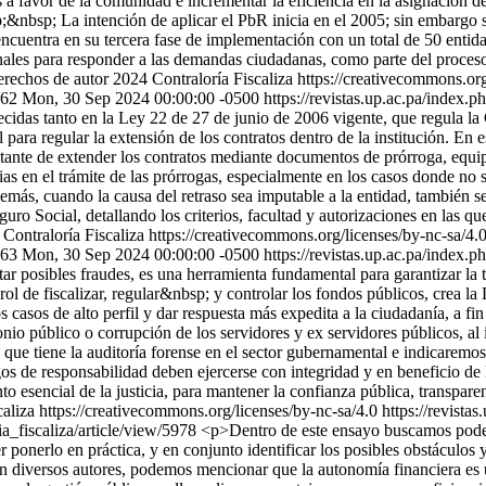
a favor de la comunidad e incrementar la eficiencia en la asignación de
p;&nbsp; La intención de aplicar el PbR inicia en el 2005; sin embargo 
encuentra en su tercera fase de implementación con un total de 50 entid
ionales para responder a las demandas ciudadanas, como parte del proce
rechos de autor 2024 Contraloría Fiscaliza https://creativecommons.org
962
Mon, 30 Sep 2024 00:00:00 -0500
https://revistas.up.ac.pa/index.p
ecidas tanto en la Ley 22 de 27 de junio de 2006 vigente, que regula l
l para regular la extensión de los contratos dentro de la institución. E
bitante de extender los contratos mediante documentos de prórroga, equi
ncias en el trámite de las prórrogas, especialmente en los casos donde 
demás, cuando la causa del retraso sea imputable a la entidad, también s
uro Social, detallando los criterios, facultad y autorizaciones en las qu
Contraloría Fiscaliza https://creativecommons.org/licenses/by-nc-sa/4.
963
Mon, 30 Sep 2024 00:00:00 -0500
https://revistas.up.ac.pa/index.p
ar posibles fraudes, es una herramienta fundamental para garantizar la t
rol de fiscalizar, regular&nbsp; y controlar los fondos públicos, crea 
sos de alto perfil y dar respuesta más expedita a la ciudadanía, a fin 
onio público o corrupción de los servidores y ex servidores públicos, al
ue tiene la auditoría forense en el sector gubernamental e indicaremos 
s de responsabilidad deben ejercerse con integridad y en beneficio de l
nto esencial de la justicia, para mantener la confianza pública, transpa
aliza https://creativecommons.org/licenses/by-nc-sa/4.0
https://revista
ria_fiscaliza/article/view/5978
<p>Dentro de este ensayo buscamos pode
r ponerlo en práctica, y en conjunto identificar los posibles obstáculos 
n diversos autores, podemos mencionar que la autonomía financiera es 