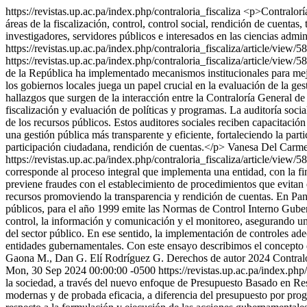
https://revistas.up.ac.pa/index.php/contraloria_fiscaliza
<p>Contraloría 
áreas de la fiscalización, control, control social, rendición de cuentas,
investigadores, servidores públicos e interesados en las ciencias admin
https://revistas.up.ac.pa/index.php/contraloria_fiscaliza/article/view/
https://revistas.up.ac.pa/index.php/contraloria_fiscaliza/article/view/5
de la República ha implementado mecanismos institucionales para mejora
los gobiernos locales juega un papel crucial en la evaluación de la gest
hallazgos que surgen de la interacción entre la Contraloría General de 
fiscalización y evaluación de políticas y programas. La auditoría soci
de los recursos públicos. Estos auditores sociales reciben capacitación e
una gestión pública más transparente y eficiente, fortaleciendo la part
participación ciudadana, rendición de cuentas.</p>
Vanesa Del Carme
https://revistas.up.ac.pa/index.php/contraloria_fiscaliza/article/view/5
corresponde al proceso integral que implementa una entidad, con la fin
previene fraudes con el establecimiento de procedimientos que evitan 
recursos promoviendo la transparencia y rendición de cuentas. En Pana
públicos, para el año 1999 emite las Normas de Control Interno Guber
control, la información y comunicación y el monitoreo, asegurando una
del sector público. En ese sentido, la implementación de controles ade
entidades gubernamentales. Con este ensayo describimos el concepto de
Gaona M., Dan G. Elí Rodríguez G.
Derechos de autor 2024 Contralo
Mon, 30 Sep 2024 00:00:00 -0500
https://revistas.up.ac.pa/index.php
la sociedad, a través del nuevo enfoque de Presupuesto Basado en Re
modernas y de probada eficacia, a diferencia del presupuesto por prog