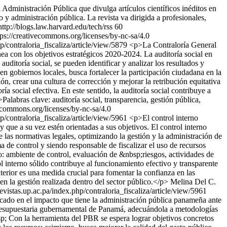
a Administración Pública que divulga artículos científicos inéditos en
co y administración pública. La revista va dirigida a profesionales,
http://blogs.law.harvard.edu/tech/rss
60
tps://creativecommons.org/licenses/by-nc-sa/4.0
hp/contraloria_fiscaliza/article/view/5879
<p>La Contraloría General
ea con los objetivos estratégicos 2020-2024. La auditoría social en
auditoría social, se pueden identificar y analizar los resultados y
 en gobiernos locales, busca fortalecer la participación ciudadana en la
ón, crear una cultura de corrección y mejorar la retribución equitativa
ría social efectiva. En este sentido, la auditoría social contribuye a
Palabras clave: auditoría social, transparencia, gestión pública,
vecommons.org/licenses/by-nc-sa/4.0
hp/contraloria_fiscaliza/article/view/5961
<p>El control interno
 que a su vez estén orientadas a sus objetivos. El control interno
 las normativas legales, optimizando la gestión y la administración de
de control y siendo responsable de fiscalizar el uso de recursos
o: ambiente de control, evaluación de &nbsp;riesgos, actividades de
l interno sólido contribuye al funcionamiento efectivo y transparente
terior es una medida crucial para fomentar la confianza en las
n la gestión realizada dentro del sector público.</p>
Melina Del C.
/revistas.up.ac.pa/index.php/contraloria_fiscaliza/article/view/5961
cado en el impacto que tiene la administración pública panameña ante
 presupuestaria gubernamental de Panamá, adecuándola a metodologías
sp; Con la herramienta del PBR se espera lograr objetivos concretos