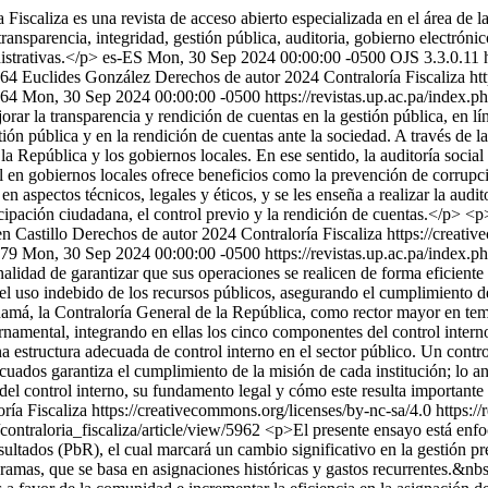
Fiscaliza es una revista de acceso abierto especializada en el área de l
 transparencia, integridad, gestión pública, auditoria, gobierno electróni
istrativas.</p>
es-ES
Mon, 30 Sep 2024 00:00:00 -0500
OJS 3.3.0.11
5864
Euclides González
Derechos de autor 2024 Contraloría Fiscaliza ht
864
Mon, 30 Sep 2024 00:00:00 -0500
https://revistas.up.ac.pa/index.p
r la transparencia y rendición de cuentas en la gestión pública, en lín
ión pública y en la rendición de cuentas ante la sociedad. A través de la 
la República y los gobiernos locales. En ese sentido, la auditoría social
al en gobiernos locales ofrece beneficios como la prevención de corrupci
n aspectos técnicos, legales y éticos, y se les enseña a realizar la audito
icipación ciudadana, el control previo y la rendición de cuentas.</p> <p>
n Castillo
Derechos de autor 2024 Contraloría Fiscaliza https://creati
879
Mon, 30 Sep 2024 00:00:00 -0500
https://revistas.up.ac.pa/index.p
alidad de garantizar que sus operaciones se realicen de forma eficiente y
el uso indebido de los recursos públicos, asegurando el cumplimiento de
má, la Contraloría General de la República, como rector mayor en tema 
namental, integrando en ellas los cinco componentes del control intern
 estructura adecuada de control interno en el sector público. Un contro
cuados garantiza el cumplimiento de la misión de cada institución; lo an
l control interno, su fundamento legal y cómo este resulta importante e
ría Fiscaliza https://creativecommons.org/licenses/by-nc-sa/4.0
https:/
/contraloria_fiscaliza/article/view/5962
<p>El presente ensayo está enfo
sultados (PbR), el cual marcará un cambio significativo en la gestión
ramas, que se basa en asignaciones históricas y gastos recurrentes.&nb