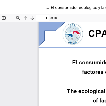
Volver a los detalles del artíc
←
El consumidor ecológico y l