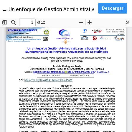
Des
Descargar
Volver a los detalles del artículo
←
Un enfoque de Gestión Administrativa en la Sostenib