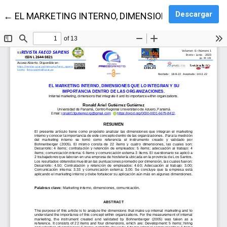
Des
Descargar
Volver a los detalles del artículo
←
EL MARKETING INTERNO, DIMENSIONES QUE LO IN