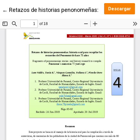
Des
Descargar
Volver a los detalles del artículo
←
Retazos de historias penonomeñas: historia oral par