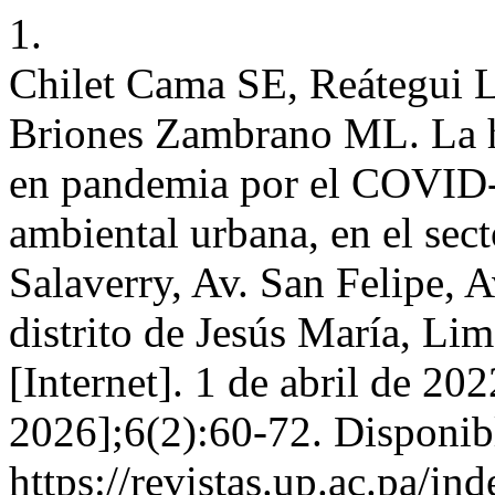
1.
Chilet Cama SE, Reátegui 
Briones Zambrano ML. La ha
en pandemia por el COVID-1
ambiental urbana, en el sec
Salaverry, Av. San Felipe, Av
distrito de Jesús María, Li
[Internet]. 1 de abril de 20
2026];6(2):60-72. Disponib
https://revistas.up.ac.pa/i