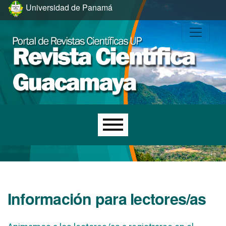
Ir al menú de navegación principal
Ir al contenido principal
Ir al pie de página del sitio
Universidad de Panamá
Menú principal
Información para lectores/as