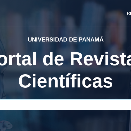
R
ENVÍOS
o realizar enví
critos a las rev
Envíos