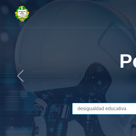
¿Cóm
manus
Previous