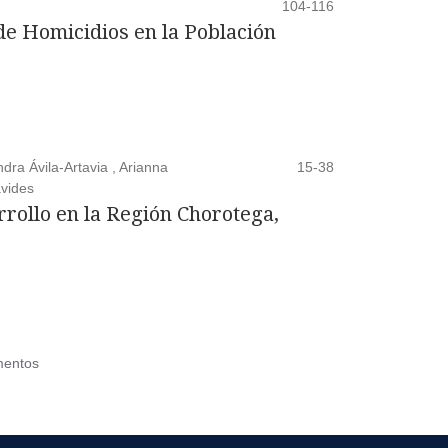
104-116
 de Homicidios en la Población
ra Ávila-Artavia , Arianna
15-38
avides
rrollo en la Región Chorotega,
mentos