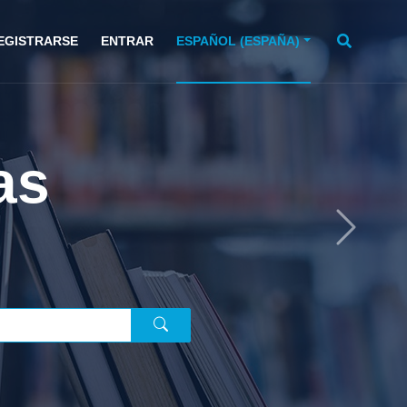
EGISTRARSE
ENTRAR
ESPAÑOL (ESPAÑA)
os de
istas?
Next