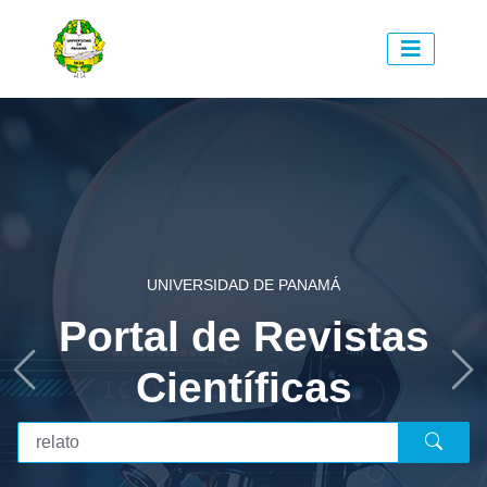
ENVÍOS
¿Cómo realizar
UNIVERSIDAD DE PANAMÁ
Portal de Revistas
envíos de
manuscritos a las
Científicas
Previous
Ne
revistas?