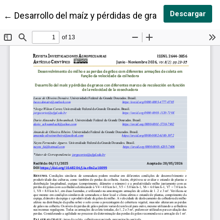
Des
Descargar
Volver a los detalles del artículo
←
Desarrollo del maíz y pérdidas de granos con difere