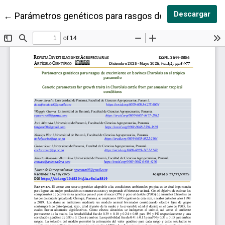
Des
Descargar
Volver a los detalles del artículo
←
Parámetros genéticos para rasgos de crecimiento en