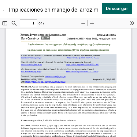
Des
Descargar
Volver a los detalles del artículo
←
Implicaciones en manejo del arroz maleza (Oryza spp