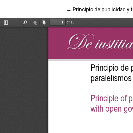
Volver a los detalles del a
←
Principio de publicidad y 