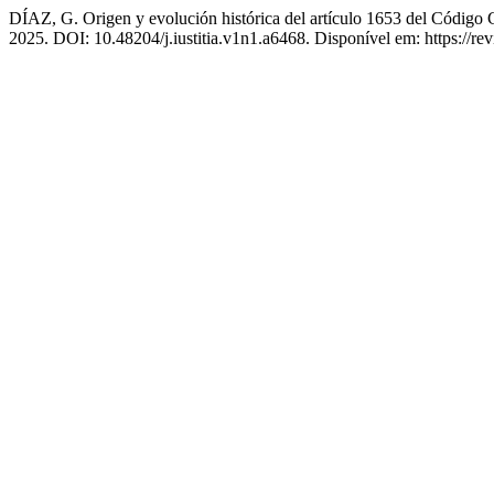
DÍAZ, G. Origen y evolución histórica del artículo 1653 del Código C
2025. DOI: 10.48204/j.iustitia.v1n1.a6468. Disponível em: https://revi