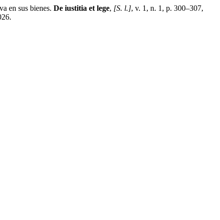
va en sus bienes.
De iustitia et lege
,
[S. l.]
, v. 1, n. 1, p. 300–307,
026.