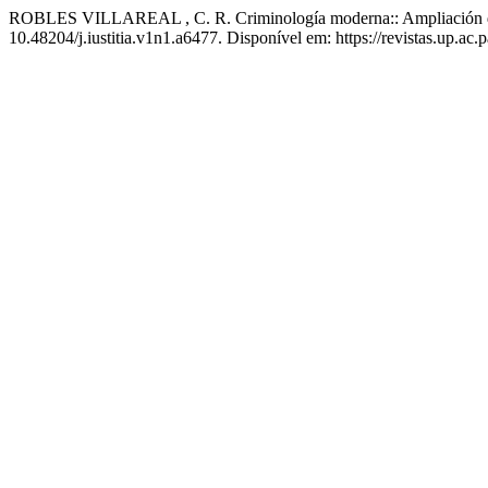
ROBLES VILLAREAL , C. R. Criminología moderna:: Ampliación de s
10.48204/j.iustitia.v1n1.a6477. Disponível em: https://revistas.up.ac.