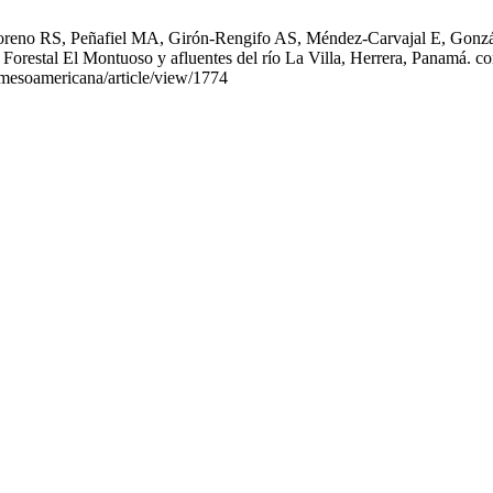
eno RS, Peñafiel MA, Girón-Rengifo AS, Méndez-Carvajal E, Gonzále
Forestal El Montuoso y afluentes del río La Villa, Herrera, Panamá. co
p/mesoamericana/article/view/1774