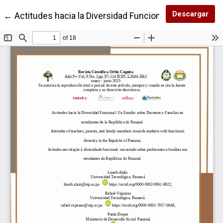
Des
Descargar
Volver a los detalles del artículo
←
Actitudes hacia la Diversidad Funcional: Un Estudio 