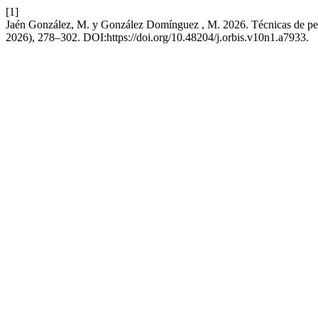
[1]
Jaén González, M. y González Domínguez , M. 2026. Técnicas de perita
2026), 278–302. DOI:https://doi.org/10.48204/j.orbis.v10n1.a7933.