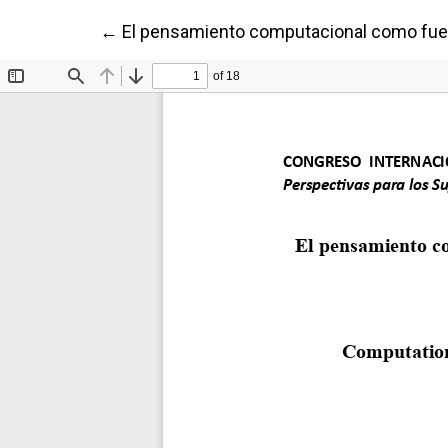
Volver a los detalles del artículo
←
El pensamiento computacional como fuen