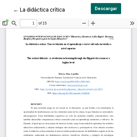
Descarga
Descargar
Volver a los detalles del artículo
←
La didáctica crítica