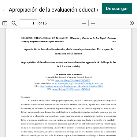
Des
Descargar
Volver a los detalles del artículo
←
Apropiación de la evaluación educativa, desde un en