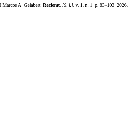
nal Marcos A. Gelabert.
Reciemt
,
[S. l.]
, v. 1, n. 1, p. 83–103, 2026.