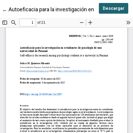
Des
Descargar
Volver a los detalles del artículo
←
Autoeficacia para la investigación en estudiantes de