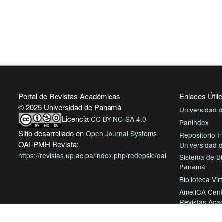
Portal de Revistas Académicas
Enlaces Útil
© 2025 Universidad de Panamá
Universidad
Licencia
CC BY-NC-SA 4.0
Panindex
Sitio desarrollado en
Open Journal Systems
Repositorio In
OAI-PMH Revista:
Universidad
https://revistas.up.ac.pa/index.php/redepsic/oai
Sistema de Bi
Panamá
Biblioteca Vir
AmeliCA Cent
Revistas Aca