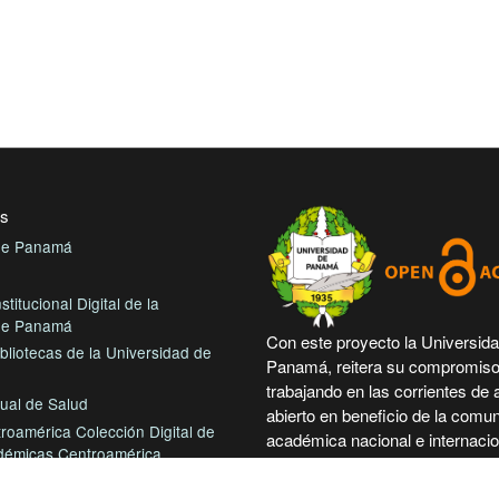
es
 de Panamá
stitucional Digital de la
 de Panamá
Con este proyecto la Universid
bliotecas de la Universidad de
Panamá, reitera su compromiso
trabajando en las corrientes de
tual de Salud
abierto en beneficio de la comu
roamérica Colección Digital de
académica nacional e internacio
démicas Centroamérica
más accesible su producción cie
intelectual.