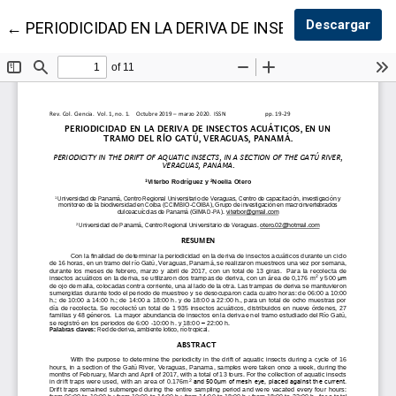
Des
Descargar
Volver a los detalles del artículo
←
PERIODICIDAD EN LA DERIVA DE INSECTOS ACUÁTIC