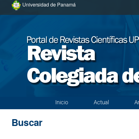
Ir al menú de navegación principal
Ir al contenido principal
Ir al pie de página del sitio
Universidad de Panamá
Inicio
Actual
A
Menú principal
Buscar