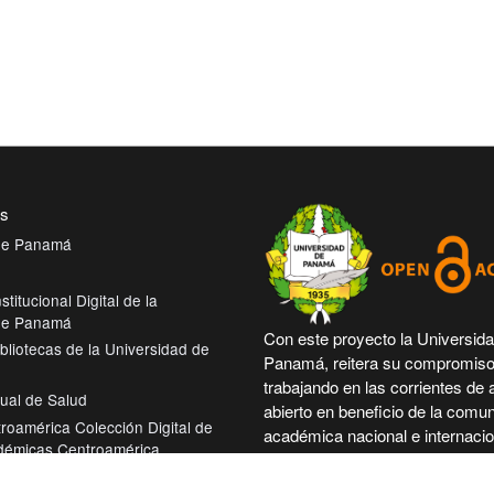
es
 de Panamá
stitucional Digital de la
 de Panamá
Con este proyecto la Universid
bliotecas de la Universidad de
Panamá, reitera su compromiso
trabajando en las corrientes de
tual de Salud
abierto en beneficio de la comu
roamérica Colección Digital de
académica nacional e internacio
démicas Centroamérica
más accesible su producción cie
intelectual.