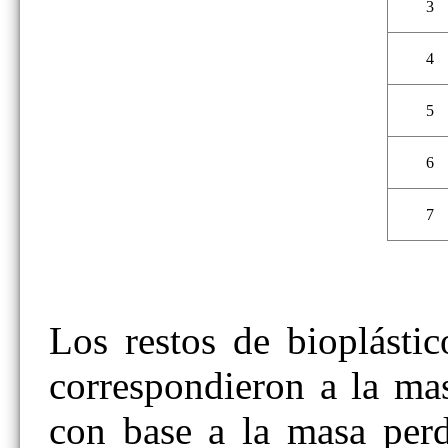
3
4
5
6
7
Los restos de bioplásti
correspondieron a la mas
con base a la masa perdi