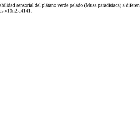
tabilidad sensorial del plátano verde pelado (Musa paradisiaca) a difere
ias.v10n2.a4141.