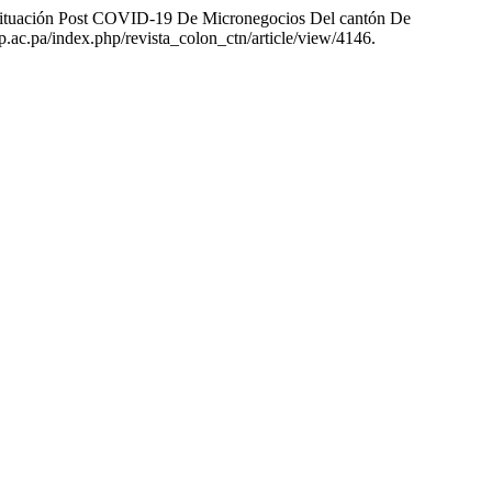
«Situación Post COVID-19 De Micronegocios Del cantón De
p.ac.pa/index.php/revista_colon_ctn/article/view/4146.