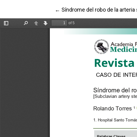
Volver a los detalles del artícul
←
Síndrome del robo de la arteria