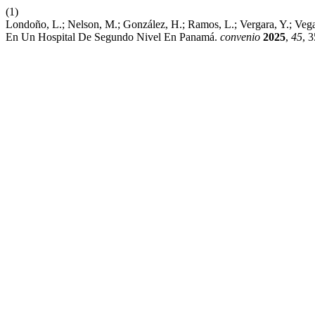
(1)
Londoño, L.; Nelson, M.; González, H.; Ramos, L.; Vergara, Y.; Ve
En Un Hospital De Segundo Nivel En Panamá.
convenio
2025
,
45
, 