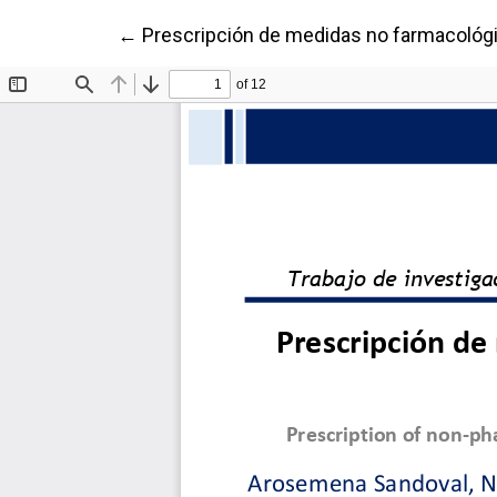
Volver a los detalles del artículo
←
Prescripción de medidas no farmacológic