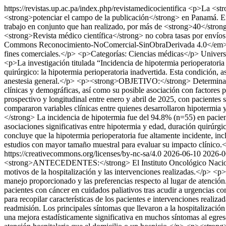
https://revistas.up.ac.pa/index.php/revistamedicocientifica
<p>La <stro
<strong>potenciar el campo de la publicación</strong> en Panamá. En e
trabajo en conjunto que han realizado, por más de <strong>40</strong
<strong>Revista médico científica</strong> no cobra tasas por envíos
Commons Reconocimiento-NoComercial-SinObraDerivada 4.0</em>. Se pue
fines comerciales.</p> <p>Categorías: Ciencias médicas</p>
Univers
<p>La investigación titulada “Incidencia de hipotermia perioperatori
quirúrgico: la hipotermia perioperatoria inadvertida. Esta condición, 
anestesia general.</p> <p><strong>OBJETIVO:</strong> Determinar la i
clínicas y demográficas, así como su posible asociación con factor
prospectivo y longitudinal entre enero y abril de 2025, con pacientes 
compararon variables clínicas entre quienes desarrollaron hipotermi
</strong> La incidencia de hipotermia fue del 94.8% (n=55) en pacien
asociaciones significativas entre hipotermia y edad, duración quirúrgi
concluye que la hipotermia perioperatoria fue altamente incidente, in
estudios con mayor tamaño muestral para evaluar su impacto clínico.
https://creativecommons.org/licenses/by-nc-sa/4.0
2026-06-10
2026-0
<strong>ANTECEDENTES:</strong> El Instituto Oncológico Nacional d
motivos de la hospitalización y las intervenciones realizadas.</p> <
manejo proporcionado y las preferencias respecto al lugar de atenci
pacientes con cáncer en cuidados paliativos tras acudir a urgencias co
para recopilar características de los pacientes e intervenciones rea
readmisión. Los principales síntomas que llevaron a la hospitalización
una mejora estadísticamente significativa en muchos síntomas al egres