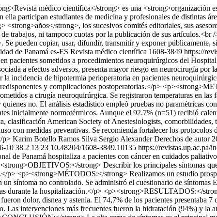
ng>Revista médico científica</strong> es una <strong>organización es
lla participan estudiantes de medicina y profesionales de distintas áre
> <strong>años</strong>, los sucesivos comités editoriales, sus asesor
 de trabajos, ni tampoco cuotas por la publicación de sus artículos.<b
den copiar, usar, difundir, transmitir y exponer públicamente, siemp
idad de Panamá
es-ES
Revista médico científica
1608-3849
https://rev
a en pacientes sometidos a procedimientos neuroquirúrgicos del Hospit
asociada a efectos adversos, presenta mayor riesgo en neurocirugía por l
ncidencia de hipotermia perioperatoria en pacientes neuroquirúrgicos 
es predisponentes y complicaciones postoperatorias.</p> <p><strong>
sometidos a cirugía neuroquirúrgica. Se registraron temperaturas en las f
a y quienes no. El análisis estadístico empleó pruebas no paramétric
tes inicialmente normotérmicos. Aunque el 92.7% (n=51) recibió calent
ca, clasificación American Society of Anestesiologists, comorbilidades, 
cluso con medidas preventivas. Se recomienda fortalecer los protocolos 
</p>
Karim Botello Ramos
Silva Sergio Alexander
Derechos de autor 2
6-10
38
2
13
23
10.48204/1608-3849.10135
https://revistas.up.ac.pa/
e Panamá hospitaliza a pacientes con cáncer en cuidados paliativos 
p><strong>OBJETIVOS:</strong> Describir los principales síntomas que m
ón.</p> <p><strong>MÉTODOS:</strong> Realizamos un estudio prospecti
n un síntoma no controlado. Se administró el cuestionario de síntomas E
lizadas durante la hospitalización.</p> <p><strong>RESULTADOS:</strong
 fueron dolor, disnea y astenia. El 74,7% de los pacientes presentaba 7
o. Las intervenciones más frecuentes fueron la hidratación (94%) y la a