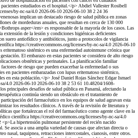
ivo de hospitalización en pacientes con cáncer en cuidados
 pacientes estudiados es el hospital.</p>
Abdiel Vallester
Rosibell
icenses/by-nc-sa/4.0
2026-06-10
2026-06-10
38
2
24
36
enenosas implican un destacado riesgo de salud pública en zonas
illones de mordeduras anuales, que resultan en cerca de 130 000
>Bothrops asper</em> es responsable de la mayoría de los casos. Las
la extensión de la lesión y condiciones higiénicas deficientes
ro antiofídico y antibióticos, junto a protocolos de vigilancia
ntífica https://creativecommons.org/licenses/by-nc-sa/4.0
2026-06-10
s eritematoso sistémico es una enfermedad autoinmune crónica que
 gestación. El embarazo en estas pacientes se considera de alto riesgo
caciones obstétricas y perinatales. La planificación familiar
e factores de riesgo que pueden exacerbar la enfermedad o sus
tales en pacientes embarazadas con lupus eritematoso sistémico,
ales en esta población.</p>
José Daniel Rojas Sánchez
Edgar Ismael
-sa/4.0
2026-06-10
2026-06-10
38
2
53
61
10.48204/1608-
os principales desafíos de salud pública en Panamá, afectando la
 terapéutica continúa siendo un obstáculo en el tratamiento de
 participación del farmacéutico en los equipos de salud agravan esta
izar los resultados clínicos. A través de la revisión de literatura y
olíticas que fortalezcan el rol del farmacéutico como agente clave en la
ico científica https://creativecommons.org/licenses/by-nc-sa/4.0
42
<p>La hipertensión pulmonar persistente del recién nacido
al. Se asocia a una amplia variedad de causas que afectan directa o
o nasal, taquipnea, retracciones intercostales, cianosis, entre otros.