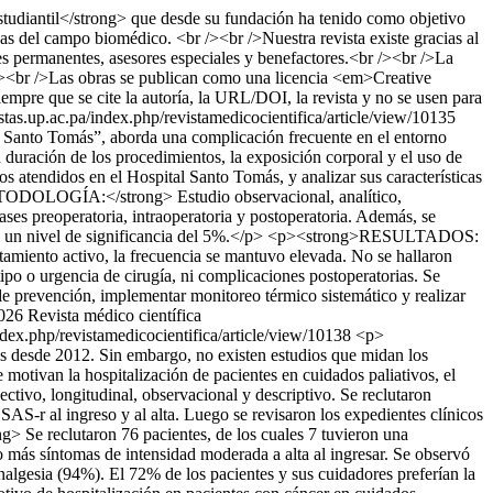
tudiantil</strong> que desde su fundación ha tenido como objetivo
as del campo biomédico. <br /><br />Nuestra revista existe gracias al
es permanentes, asesores especiales y benefactores.<br /><br />La
r /><br />Las obras se publican como una licencia <em>Creative
re que se cite la autoría, la URL/DOI, la revista y no se usen para
istas.up.ac.pa/index.php/revistamedicocientifica/article/view/10135
al Santo Tomás”, aborda una complicación frecuente en el entorno
a duración de los procedimientos, la exposición corporal y el uso de
atendidos en el Hospital Santo Tomás, y analizar sus características
METODOLOGÍA:</strong> Estudio observacional, analítico,
ases preoperatoria, intraoperatoria y postoperatoria. Además, se
as con un nivel de significancia del 5%.</p> <p><strong>RESULTADOS:
amiento activo, la frecuencia se mantuvo elevada. No se hallaron
tipo o urgencia de cirugía, ni complicaciones postoperatorias. Se
de prevención, implementar monitoreo térmico sistemático y realizar
026 Revista médico científica
index.php/revistamedicocientifica/article/view/10138
<p>
desde 2012. Sin embargo, no existen estudios que midan los
otivan la hospitalización de pacientes en cuidados paliativos, el
vo, longitudinal, observacional y descriptivo. Se reclutaron
SAS-r al ingreso y al alta. Luego se revisaron los expedientes clínicos
> Se reclutaron 76 pacientes, de los cuales 7 tuvieron una
 o más síntomas de intensidad moderada a alta al ingresar. Se observó
nalgesia (94%). El 72% de los pacientes y sus cuidadores preferían la