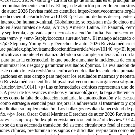
g>CONCLUSIÓN:</strong> La alta carga de síntomas es el principal mot
predominantemente sencillas. El lugar de atención preferido en nuestros
de autor 2026 Revista médico científica https://creativecommons.org/l
tamedicocientifica/article/view/10139
<p>Las mordeduras de serpientes v
te interacción humano-animal. Globalmente, se registran más de cinco m
do en áreas rurales de Asia, África y América Latina. En Panamá, <em
ca y septicemia, agravadas por necrosis y atención tardía. Factores como 
a</em> y <em>Staphylococcus aureus</em>. El manejo adecuado con sue
.</p>
Stephany Young Yusty
Derechos de autor 2026 Revista médico cie
up.ac.pa/index.php/revistamedicocientifica/article/view/10140
<p>El lupu
gnificativos durante el embarazo debido a su compleja interacción con la
ara tratar la enfermedad, lo que puede aumentar la incidencia de compli
minimizar los riesgos y garantizar resultados óptimos. La evaluación d
este contexto, esta revisión se enfocará en detallar los cuidados prena
stigaciones en este campo para mejorar los resultados maternos y neonat
6 Revista médico científica https://creativecommons.org/licenses/by-nc
ca/article/view/10141
<p>Las enfermedades crónicas representan uno de l
rio. A pesar de los avances médicos y farmacológicos, la baja adherencia
res como la falta de educación sanitaria, la automedicación y la escasa
como estrategia esencial para mejorar la adherencia al tratamiento y optim
s que limitan su implementación. Los hallazgos resaltan la necesidad de p
meño.</p>
Jossi Oscar Quiel Martínez
Derechos de autor 2026 Revista méd
s://revistas.up.ac.pa/index.php/revistamedicocientifica/article/view/101
o se da una adecuada transición del sistema circulatorio fetal al neonat
nes clínicas, predominan los signos de dificultad respiratoria como alete