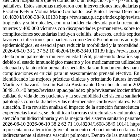
atención hospitalaria que el domicilio o un hospicio.</p> <p><stron
paliativos. Estos síntomas mejoraron con intervenciones hospitalarias 
Escobar
Kelvin Molina
Mario Garibaldo
José Pinto-Llerena
Derechos 
10.48204/1608-3849.10138
https://revistas.up.ac.pa/index.php/revis
tropicales y subtropicales, con una incidencia elevada por la frecuen
muertes y 400 000 víctimas con discapacidades permanentes, sobre to
complicaciones secundarias incluyen celulitis, abscesos, artritis sépti
favorecen infecciones por bacterias como <em>Pseudomonas aeruginos
epidemiológica, es esencial para reducir la morbilidad y la mortalidad
2026-06-10
38
2
37
52
10.48204/1608-3849.10139
https://revistas.
afecta principalmente a mujeres en edad fértil, planteando desafíos si
debido al estado inmunológico materno y los medicamentos utilizados p
adecuada y la atención prenatal especializada son fundamentales para 
complicaciones es crucial para un asesoramiento prenatal efectivo. En 
identificando las mejores prácticas clínicas y orientando futuras inve
Martínez Chavarría
Joselin Batista Bustamante
Derechos de autor 202
3849.10140
https://revistas.up.ac.pa/index.php/revistamedicocientifi
calidad de vida de los pacientes y la sostenibilidad del sistema sanita
patologías como la diabetes y las enfermedades cardiovasculares. Facto
situación. Esta revisión analiza el impacto de la atención farmacéutica 
experiencias locales, se identifican barreras estructurales y culturale
atención multidisciplinaria y en la mejora del sistema sanitario pana
2026-06-10
2026-06-10
38
2
62
71
10.48204/1608-3849.10141
http
representa una alteración grave al momento del nacimiento en la cual n
indirectamente al sistema vascular pulmonar. Dentro de las manifestacio