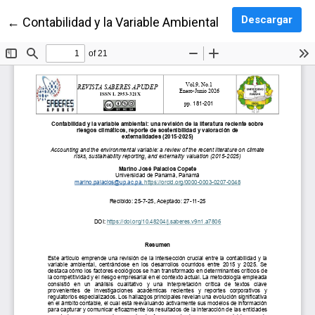
Desc
Descargar
Volver a los detalles del artículo
←
Contabilidad y la Variable Ambiental