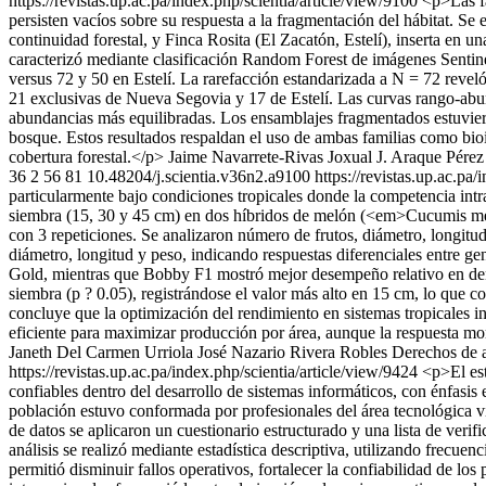
https://revistas.up.ac.pa/index.php/scientia/article/view/9100
<p>Las fa
persisten vacíos sobre su respuesta a la fragmentación del hábitat. 
continuidad forestal, y Finca Rosita (El Zacatón, Estelí), inserta en
caracterizó mediante clasificación Random Forest de imágenes Sentin
versus 72 y 50 en Estelí. La rarefacción estandarizada a N = 72 revel
21 exclusivas de Nueva Segovia y 17 de Estelí. Las curvas rango-abu
abundancias más equilibradas. Los ensamblajes fragmentados estuvieron
bosque. Estos resultados respaldan el uso de ambas familias como bio
cobertura forestal.</p>
Jaime Navarrete-Rivas
Joxual J. Araque Pérez
36
2
56
81
10.48204/j.scientia.v36n2.a9100
https://revistas.up.ac.pa
particularmente bajo condiciones tropicales donde la competencia intrae
siembra (15, 30 y 45 cm) en dos híbridos de melón (<em>Cucumis mel
con 3 repeticiones. Se analizaron número de frutos, diámetro, longitud
diámetro, longitud y peso, indicando respuestas diferenciales entre g
Gold, mientras que Bobby F1 mostró mejor desempeño relativo en dens
siembra (p ? 0.05), registrándose el valor más alto en 15 cm, lo que 
concluye que la optimización del rendimiento en sistemas tropicales i
eficiente para maximizar producción por área, aunque la respuesta mo
Janeth Del Carmen Urriola
José Nazario Rivera Robles
Derechos de a
https://revistas.up.ac.pa/index.php/scientia/article/view/9424
<p>El est
confiables dentro del desarrollo de sistemas informáticos, con énfasi
población estuvo conformada por profesionales del área tecnológica v
de datos se aplicaron un cuestionario estructurado y una lista de veri
análisis se realizó mediante estadística descriptiva, utilizando frecue
permitió disminuir fallos operativos, fortalecer la confiabilidad de l