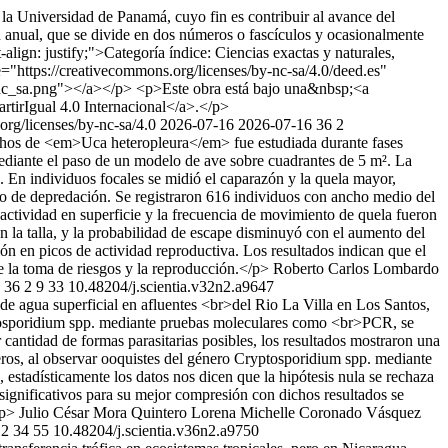
e la Universidad de Panamá, cuyo fin es contribuir al avance del
n anual, que se divide en dos números o fascículos y ocasionalmente
ign: justify;">Categoría índice: Ciencias exactas y naturales,
e="https://creativecommons.org/licenses/by-nc-sa/4.0/deed.es"
y_nc_sa.png"></a></p> <p>Este obra está bajo una&nbsp;<a
tirIgual 4.0 Internacional</a>.</p>
org/licenses/by-nc-sa/4.0
2026-07-16
2026-07-16
36
2
chos de <em>Uca heteropleura</em> fue estudiada durante fases
mediante el paso de un modelo de ave sobre cuadrantes de 5 m². La
. En individuos focales se midió el caparazón y la quela mayor,
sgo de depredación. Se registraron 616 individuos con ancho medio del
actividad en superficie y la frecuencia de movimiento de quela fueron
 la talla, y la probabilidad de escape disminuyó con el aumento del
ón en picos de actividad reproductiva. Los resultados indican que el
te la toma de riesgos y la reproducción.</p>
Roberto Carlos Lombardo
36
2
9
33
10.48204/j.scientia.v32n2.a9647
z de agua superficial en afluentes <br>del Rio La Villa en Los Santos,
yptosporidium spp. mediante pruebas moleculares como <br>PCR, se
antidad de formas parasitarias posibles, los resultados mostraron una
neros, al observar ooquistes del género Cryptosporidium spp. mediante
 estadísticamente los datos nos dicen que la hipótesis nula se rechaza
 significativos para su mejor compresión con dichos resultados se
/p>
Julio César Mora Quintero
Lorena Michelle Coronado Vásquez
2
34
55
10.48204/j.scientia.v36n2.a9750