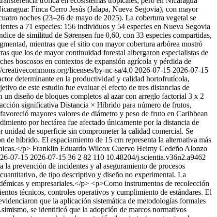
ransferencia trófica en ecosistemas tropicales, pero en Nicaragua
e Nicaragua: Finca Cerro Jesús (Jalapa, Nueva Segovia), con mayor
te cuatro noches (23–26 de mayo de 2025). La cobertura vegetal se
ientes a 71 especies: 156 individuos y 54 especies en Nueva Segovia
ndice de similitud de Sørensen fue 0,60, con 33 especies compartidas,
gmentad, mientras que el sitio con mayor cobertura arbórea mostró
as que los de mayor continuidad forestal albergaron especialistas de
rches boscosos en contextos de expansión agrícola y pérdida de
//creativecommons.org/licenses/by-nc-sa/4.0
2026-07-15
2026-07-15
tor determinante en la productividad y calidad hortofrutícola,
tivo de este estudio fue evaluar el efecto de tres distancias de
n diseño de bloques completos al azar con arreglo factorial 3 x 2
racción significativa Distancia × Híbrido para número de frutos,
m favoreció mayores valores de diámetro y peso de fruto en Caribbean
miento por hectárea fue afectado únicamente por la distancia de
r unidad de superficie sin comprometer la calidad comercial. Se
ón de híbrido. El espaciamiento de 15 cm representa la alternativa más
nicas.</p>
Franklin Eduardo Wilcox Cuervo
Heimy Cedeño Alonzo
26-07-15
2026-07-15
36
2
82
110
10.48204/j.scientia.v36n2.a9462
 a la prevención de incidentes y al aseguramiento de procesos
uantitativo, de tipo descriptivo y diseño no experimental. La
académicas y empresariales.</p> <p>Como instrumentos de recolección
ientos técnicos, controles operativos y cumplimiento de estándares. El
s evidenciaron que la aplicación sistemática de metodologías formales
. Asimismo, se identificó que la adopción de marcos normativos