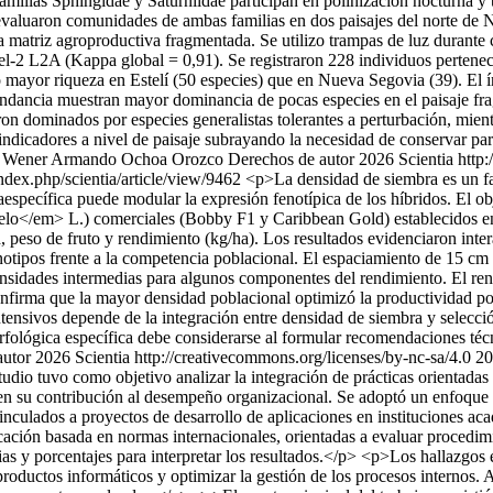
milias Sphingidae y Saturniidae participan en polinización nocturna y t
Se evaluaron comunidades de ambas familias en dos paisajes del norte d
 una matriz agroproductiva fragmentada. Se utilizo trampas de luz duran
el-2 L2A (Kappa global = 0,91). Se registraron 228 individuos pertenec
ó mayor riqueza en Estelí (50 especies) que en Nueva Segovia (39). El í
ndancia muestran mayor dominancia de pocas especies en el paisaje fra
 dominados por especies generalistas tolerantes a perturbación, mientr
indicadores a nivel de paisaje subrayando la necesidad de conservar pa
Wener Armando Ochoa Orozco
Derechos de autor 2026 Scientia http:
/index.php/scientia/article/view/9462
<p>La densidad de siembra es un fac
specífica puede modular la expresión fenotípica de los híbridos. El obje
o</em> L.) comerciales (Bobby F1 y Caribbean Gold) establecidos en u
, peso de fruto y rendimiento (kg/ha). Los resultados evidenciaron inte
enotipos frente a la competencia poblacional. El espaciamiento de 15 c
idades intermedias para algunos componentes del rendimiento. El rendi
confirma que la mayor densidad poblacional optimizó la productividad po
ntensivos depende de la integración entre densidad de siembra y selecci
rfológica específica debe considerarse al formular recomendaciones téc
utor 2026 Scientia http://creativecommons.org/licenses/by-nc-sa/4.0
20
udio tuvo como objetivo analizar la integración de prácticas orientadas
s en su contribución al desempeño organizacional. Se adoptó un enfoque c
inculados a proyectos de desarrollo de aplicaciones en instituciones 
ficación basada en normas internacionales, orientadas a evaluar procedim
ncias y porcentajes para interpretar los resultados.</p> <p>Los hallazgo
os productos informáticos y optimizar la gestión de los procesos internos