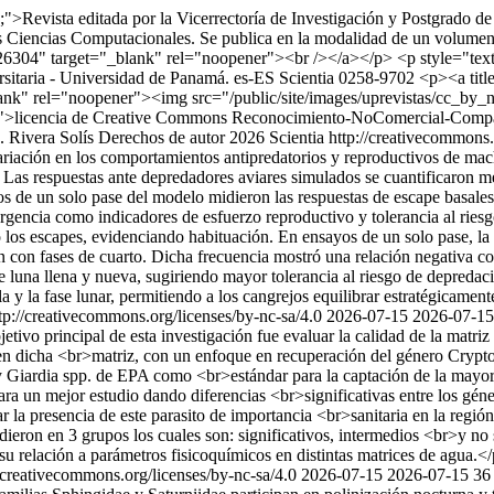
fy;">Revista editada por la Vicerrectoría de Investigación y Postgrado d
 las Ciencias Computacionales. Se publica en la modalidad de un volume
26304" target="_blank" rel="noopener"><br /></a></p> <p style="text-al
rsitaria - Universidad de Panamá.
es-ES
Scientia
0258-9702
<p><a titl
blank" rel="noopener"><img src="/public/site/images/uprevistas/cc_b
nse">licencia de Creative Commons Reconocimiento-NoComercial-Compar
. Rivera Solís
Derechos de autor 2026 Scientia http://creativecommons.
riación en los comportamientos antipredatorios y reproductivos de ma
). Las respuestas ante depredadores aviares simulados se cuantificaron 
s de un solo pase del modelo midieron las respuestas de escape basales
ergencia como indicadores de esfuerzo reproductivo y tolerancia al rie
los escapes, evidenciando habituación. En ensayos de un solo pase, la 
con fases de cuarto. Dicha frecuencia mostró una relación negativa con
luna llena y nueva, sugiriendo mayor tolerancia al riesgo de depredaci
 y la fase lunar, permitiendo a los cangrejos equilibrar estratégicamen
tp://creativecommons.org/licenses/by-nc-sa/4.0
2026-07-15
2026-07-15
etivo principal de esta investigación fue evaluar la calidad de la matri
bre en dicha <br>matriz, con un enfoque en recuperación del género Cr
y Giardia spp. de EPA como <br>estándar para la captación de la mayor c
para un mejor estudio dando diferencias <br>significativas entre los gé
 la presencia de este parasito de importancia <br>sanitaria en la región,
dieron en 3 grupos los cuales son: significativos, intermedios <br>y no
 su relación a parámetros fisicoquímicos en distintas matrices de agua.<
//creativecommons.org/licenses/by-nc-sa/4.0
2026-07-15
2026-07-15
36