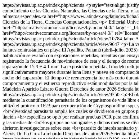
https://revistas.up.ac.pa/index.php/scientia
<p style="text-align: justi
conocimiento de las Ciencias Naturales, las Ciencias de la Tierra, y
números especiales.<a href="https://www.latindex.org/latindex/ficha/
Ciencias de la Tierra, Ciencias Computacionales.</p>
Editorial Unive
href="http://creativecommons.org/licenses/by-nc-nd/4.0/" target="_
href="http://creativecommons.org/licenses/by-nc-sa/4.0/" rel="lice
https://revistas.up.ac.pa/index.php/scientia/article/view/10784
Jaime A
https://revistas.up.ac.pa/index.php/scientia/article/view/9647
<p>La va
lunares contrastantes en playa El Agallito, Panamá (abril–julio, 2025
habituación se evaluó con exposiciones repetidas, mientras que ensayo
registrando la frecuencia de movimientos de esta y el tiempo de reem
caparazón de 15.9 ± 4.1 mm. La exposición repetida al modelo redujo 
significativamente mayores durante luna llena y nueva en comparación 
ancho del caparazón. El tiempo de reemergencia fue más corto durante 
comportamiento y el esfuerzo reproductivo están modulados por la talla
Madelein Aparicio
Lázaro Guerra
Derechos de autor 2026 Scientia ht
https://revistas.up.ac.pa/index.php/scientia/article/view/9750
<p>El obj
mediante la cuantificación parasitaria de los organismos de vida li
utilizó el protocolo 1623 para recuperación de Cryptosporidium spp. 
<br>diversidad parasitaria amplia los cuales se dividieron en grupos 
tinción <br>especifica se optó por realizar pruebas PCR para confirmar
y las medias de <br>los grupos no son iguales y dichas medias se divi
abrieron investigaciones sobre este <br>parasito de interés sanitario y
Alexis De La Cruz Lombardo
Derechos de autor 2026 Scientia http: