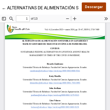
Des
Descargar
Volver a los detalles del artículo
←
ALTERNATIVAS DE ALIMENTACIÓN SOSTENIBLE EN 