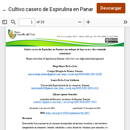
Des
Descargar
Volver a los detalles del artículo
←
Cultivo casero de Espirulina en Panamá con enfoque d